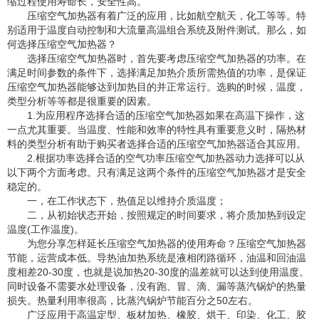
缩过程使用寿命长，安全性高。
压缩空气加热器有着广泛的应用，比如航空航天，化工等等。特
别适用于温度自动控制和大流量高温组合系统及附件测试。那么，如
何选择压缩空气加热器？
选择压缩空气加热器时，首先要考虑压缩空气加热器的功率。在
满足时间参数的条件下，选择满足加热介质所需热值的功率，是保证
压缩空气加热器能够达到加热目的并正常运行。选购的时候，温度，
类型分析等等都是很重要的因素。
1.为应用程序选择合适的压缩空气加热器如果在高温下操作，这
一点尤其重要。当温度、性能和效率的特性具有重要意义时，隔热材
料的类型分析有助于购买者选择合适的压缩空气加热器适合其应用。
2.根据功率选择合适的空气功率压缩空气加热器动力选择可以从
以下两个方面考虑。只有满足这两个条件的压缩空气加热器才是安全
稳定的。
一，在工作状态下，热值足以维持介质温度；
二，从初始状态开始，按照规定的时间要求，将介质加热到设定
温度(工作温度)。
为您分享怎样延长压缩空气加热器的使用寿命？压缩空气加热器
节能，运营成本低。导热油加热系统是液相闭路循环，油温和回油温
度相差20-30度，也就是说加热20-30度的温差就可以达到使用温度。
同时设备不需要水处理设备，没有跑、冒、滴、漏等蒸汽锅炉的热量
损失。热量利用率很高，比蒸汽锅炉节能百分之50左右。
广泛应用于高温定型、板材加热、橡胶、烘干、印染、化工、胶