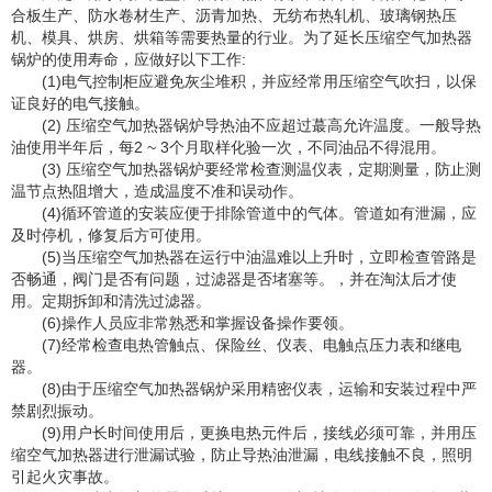
合板生产、防水卷材生产、沥青加热、无纺布热轧机、玻璃钢热压
机、模具、烘房、烘箱等需要热量的行业。为了延长压缩空气加热器
锅炉的使用寿命，应做好以下工作:
(1)电气控制柜应避免灰尘堆积，并应经常用压缩空气吹扫，以保
证良好的电气接触。
(2) 压缩空气加热器锅炉导热油不应超过蕞高允许温度。一般导热
油使用半年后，每2 ~ 3个月取样化验一次，不同油品不得混用。
(3) 压缩空气加热器锅炉要经常检查测温仪表，定期测量，防止测
温节点热阻增大，造成温度不准和误动作。
(4)循环管道的安装应便于排除管道中的气体。管道如有泄漏，应
及时停机，修复后方可使用。
(5)当压缩空气加热器在运行中油温难以上升时，立即检查管路是
否畅通，阀门是否有问题，过滤器是否堵塞等。，并在淘汰后才使
用。定期拆卸和清洗过滤器。
(6)操作人员应非常熟悉和掌握设备操作要领。
(7)经常检查电热管触点、保险丝、仪表、电触点压力表和继电
器。
(8)由于压缩空气加热器锅炉采用精密仪表，运输和安装过程中严
禁剧烈振动。
(9)用户长时间使用后，更换电热元件后，接线必须可靠，并用压
缩空气加热器进行泄漏试验，防止导热油泄漏，电线接触不良，照明
引起火灾事故。