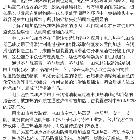
电加热空气加热器的腐蚀也是电加热空气加热器泄漏的原因。电
加热空气加热器的外壳一般采用钢铝材质，具有特定的耐腐蚀性。但
如果长期暴露在酸碱物质中或长期处于潮湿的环境中，钢铝接头本身
就容易发生电解腐蚀，所以钢铝接头处的腐蚀是明显的。
了解了电加热空气加热器腐蚀的原因，我们就可以在日常使用中
避免这些腐蚀，从而降低泄漏的概率。
电加热空气加热器在润滑油制造过程中的应用！电加热空气加热
器已成功用于润滑油制造过程中溶剂和萃取剂蒸发装置的加热。在润
滑油的制造过程中，来自蒸馏装置的润滑油馏分和渣油馏分被用作原
料。这些馏分不仅含有理想组分，还含有各种杂质和非理想组分。
通过溶剂脱沥青、溶剂脱蜡、溶剂精制、加氢精制或酸碱精制、
白土精制(见石油产品精制)等工艺，除去或减少形成游离碳的物质、
粘度指数低的物质、氧化安定性差的物质、石蜡和影响精炼油颜色的
化学物质等非理想组分，得到合格的润滑油基础油。调合后加入适当
的添加剂，就成了润滑油产品。
电加热空气加热器用于在润滑油制造过程中加热油(蜡)和溶剂的
混合物，被加热的介质在通过炉体时被加热，使装置进料中80%-90%
的溶剂气化；
用来加热蒸发装置。电加热空气加热器是一种新型、安全、节
能、能提供高温热能的低压(常压或低压)特种工业炉。它以导热油为
热载体，通过热油泵循环，将热量传递给用热设备。
电加热空气加热器系统由防爆电电加热空气加热器、有机热载体
炉、换热器(如有)、现场防爆操作箱、热油泵、膨胀箱等组成。用户