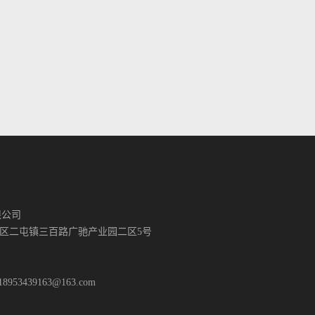
限公司
区二屯镇三百路广驰产业园二区5号
8953439163@163.com