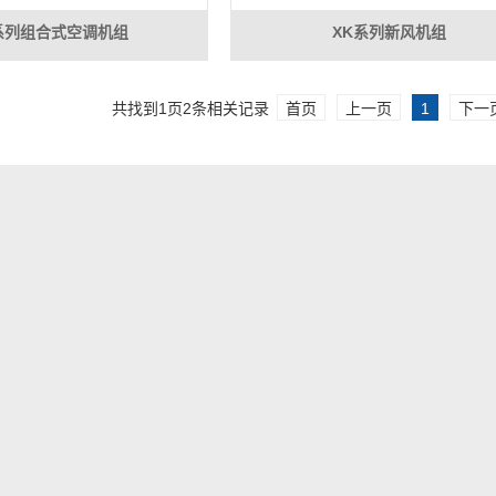
系列组合式空调机组
XK系列新风机组
共找到
1
页
2
条相关记录
首页
上一页
1
下一