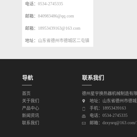
电话：
0534-2745335
邮箱：
840983486@qq.com
邮箱：
18953439163@163.com
地址：
山东省德州市德城区二屯镇
三百路广驰产业园二区5号
导航
联系我们
首页
德州星宇换热器机械制造有
关于我们
地址：山东省德州市德城
产品中心
手机：18953439163
新闻资讯
电话：0534-2745335
联系我们
邮箱：dzxysrq@163.com/1