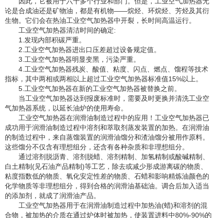
因此，它被用于六十多个行业和部门。但是，工业空气加热器无
论是合成油还是矿物油，都是有机物——烷烃、环烷烃、芳烃及其衍
生物。它们会在热油工业空气加热器中开裂，长时间高温运行。
工业空气加热器清洁时间的确定:
1.发现内部积碳严重。
2.工业空气加热器进出口压差超过设备规定值。
3.工业空气加热器明显变黑，污染严重。
4.工业空气加热器残炭、酸值、粘度、闪点、燃点、馏程等技术
指标，其中两相或两相以上超过工业空气加热器标准值15%以上。
5.工业空气加热器在新的工业空气加热器被替换之前。
当工业空气加热器达到报废标准时，需要及时更换并清洗工业空
气加热器系统，以延长油炉的使用寿命。
工业空气加热器在润滑油制造过程中的应用！工业空气加热器已
成功用于润滑油制造过程中溶剂和萃取剂蒸发装置的加热。在润滑油
的制造过程中，来自蒸馏装置的润滑油馏分和渣油馏分被用作原料。
这些馏分不仅含有理想组分，还含有各种杂质和非理想组分。
通过溶剂脱沥青、溶剂脱蜡、溶剂精制、加氢精制或酸碱精制、
白土精制(见石油产品精制)等工艺，除去或减少形成游离碳的物质、
粘度指数低的物质、氧化安定性差的物质、石蜡和影响精炼油颜色的
化学物质等非理想组分，得到合格的润滑油基础油。调合后加入适当
的添加剂，就成了润滑油产品。
工业空气加热器用于在润滑油制造过程中加热油(蜡)和溶剂的混
合物，被加热的介质在通过炉体时被加热，使装置进料中80%-90%的