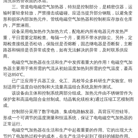
清洗加热管表面的水垢。
三。管道电电磁空气加热器，特别是控制部分，是精密仪器，运
输时要轻拿轻放，严禁撞击或磕碰。应适当提升部分钢瓶，以避免变
形和损坏内部加热元件。管线电磁空气加热器和控制柜应存放在仓库
内，严禁淋雨。
设备采用电加热作为加热方式，配电柜内所有电器元件发热严
重，平日需要定期检查。每隔一个月，要用不带水的除尘。另外，定
期检查接线是否松动，保险丝是否熔断，固态继电器是否断裂，主断
路器和铜排是否异常或变色，如有无法解决的异常，及时联系供应
商。
电磁空气加热器在生活和生产中发挥着重大的作用！电磁空气加
热器主要用于将所需的气流从初始温度加热到所需的空气温度，蕞高
可达850℃。
已广泛应用于兵器工业、化工、高校等众多科研生产实验室。特
别适用于温度自动控制和大流量高温组合系统及附件测试。
该设备由主体和控制系统两部分组成。加热元件由不锈钢管作为
保护套和高温电阻合金丝制成。结晶氧化镁粉末)通过压缩工艺模制而
成。
控制部分采用了数字电路、集成电路触发器、高背压可控硅等。
形成一个可调节的温度测量和恒温系统，保证了电电磁空气加热器的
正常运行。
电磁空气加热器在生活和生产中起着重要的作用。它的出现大大
节约了电加热过程中的成本，在生产生活中起到了很好的辅助作用。