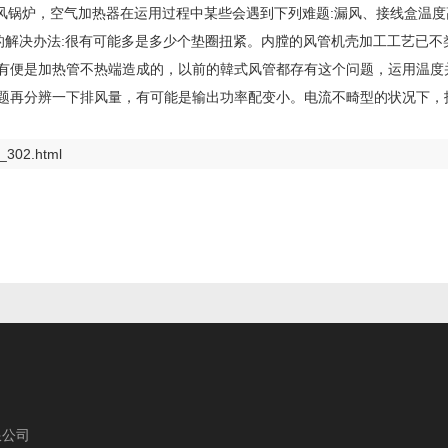
风锅炉，空气加热器在运用过程中某些会遇到下列难题:漏风、接线盒温度
漏风的解决办法:很有可能多是多少个垫圈扭紧。内膛的风管机壳加工工艺已
，也有便是加热管不热端造成的，以前的韓式风管都存有这个问题，运用温
不难题再分辨一下排风量，有可能是输出功率配变小。电流不畸型的状况下
_302.html
限公司