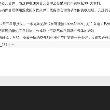
热器元器件，而这种电加热器元器件全是采用的不锈钢板304为材料。
，在确保合理利用温度的前提条件下需要留心输出功率的负载难题。充足的
跟三星形接法，一条电加热管很有可能接220v或380v，好几条电加热管
自然环境的排热不良影响，分成静止不动气体跟流动性气体的难题。
的难题，自然，抉择合适的空气加热器生产厂家也十分关键，提倡客户仔
_231.html