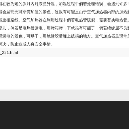
能在较为短的岁月内对液體升温，加温过程中倘若处理错误，会遇到许多
能会呈现无可奈何加温的景色，这很有可能是由于空气加热器內部的加热
能重接路线。空气加热器在利用过程中倘若电热管破裂，需要替换电热管
哪儿，倘若是电热管漏电，用烤箱烤一下就很有可能了，倘若绝缘层不良
现漏电的景色，可烘干，用绝缘胶带缠上破损的地方。空气加热器呈现常
解决，防止造成人身安全事情。
_231.html