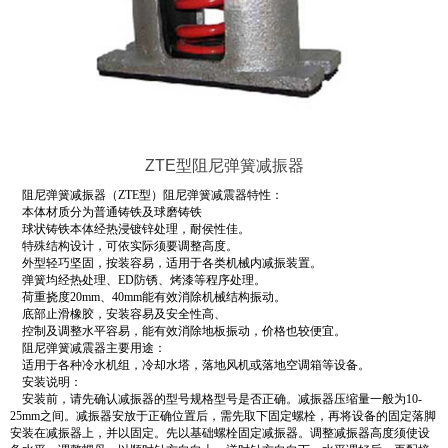
ZTE型阻尼弹簧减振器
阻尼弹簧减振器（ZTE型）阻尼弹簧减震器特性：
本体材质分为普通铸铁及球磨铸铁
球状铸铁本体经热浸镀锌处理，耐侯性佳。
特殊结构设计，可依实际须要调整高度。
外型轻巧坚固，按装容易，适用于各类机械内减振装置。
弹簧均经热处理、ED防锈、烤漆等程序处理。
荷重挠度20mm、40mm能有效消除机械结构振动。
底部止滑橡胶，安装容易及安全性高、
控制及调整水平容易，能有效消除地板振动，价格也较便宜。
阻尼弹簧减震器主要用途：
适用于各种冷水机组，冷却水塔，落地风机或落地空调箱等设备。
安装说明：
安装前，请先确认减振器的型号规格型号是否正确。减振器压缩量一般为10-
25mm之间。减振器安放于正确位置后，需先取下固定螺栓，再将设备的固定落脚
安装在减振器上，并以固定。先以基础螺栓固定减振器。调整减振器高度须使设